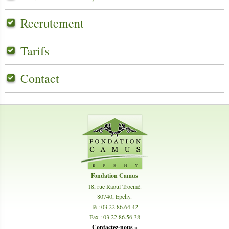
Recrutement
Tarifs
Contact
Fondation Camus
18, rue Raoul Trocmé
.
80740, Épehy
.
Té :
03.22.86.64.42
Fax :
03.22.86.56.38
Contactez-nous »