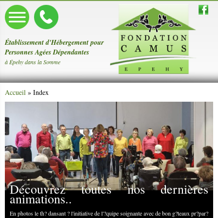
Établissement d'Hébergement pour
Personnes Agées Dépendantes
à Épehy dans la Somme
Accueil
» Index
Découvrez toutes nos dernières
animations..
En photos le th? dansant ? l'initiative de l'?quipe soignante avec de bon g?teaux pr?par?