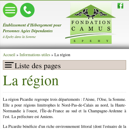
Établissement d'Hébergement pour
Personnes Agées Dépendantes
à Épehy dans la Somme
Accueil
»
Informations utiles
» La région
Liste des pages
La région
Présentation
Le mot de la Directrice
La région Picardie regroupe trois départements : l'Aisne, l'Oise, la Somme.
Le personnel
Elle a pour régions limitrophes le Nord-Pas-de-Calais au nord, la Haute-
Normandie à l'ouest, l'Île-de-France au sud et la Champagne-Ardenne à
Pôle d'Activités et de Soins Adaptés
l'est. La préfecture est Amiens.
Maladie d'Alzheimer
La Picardie bénéficie d'un riche environnement littoral (dont l'estuaire de la