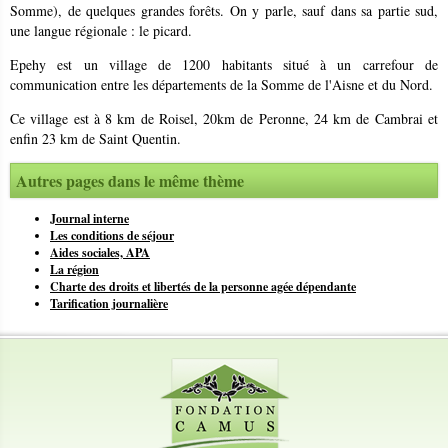
Somme), de quelques grandes forêts. On y parle, sauf dans sa partie sud,
une langue régionale : le picard.
Recrutement
Epehy est un village de 1200 habitants situé à un carrefour de
Informations utiles
communication entre les départements de la Somme de l'Aisne et du Nord.
Ce village est à 8 km de Roisel, 20km de Peronne, 24 km de Cambrai et
Journal interne
enfin 23 km de Saint Quentin.
Les conditions de séjour
Autres pages dans le même thème
Aides sociales, APA
Journal interne
Les conditions de séjour
La région
Aides sociales, APA
La région
Charte des droits et libertés de la personne agée dépendante
Charte des droits et libertés de la personne agée dépendante
Tarification journalière
Tarification journalière
Téléchargements
Plan d'accès