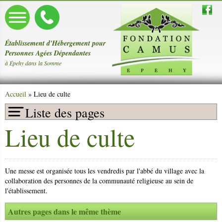
Établissement d'Hébergement pour
Personnes Agées Dépendantes
à Épehy dans la Somme
Accueil
» Lieu de culte
Liste des pages
Lieu de culte
Présentation
Le mot de la Directrice
Une messe est organisée tous les vendredis par l'abbé du village avec la
Le personnel
collaboration des personnes de la communauté religieuse au sein de
l'établissement.
Pôle d'Activités et de Soins Adaptés
Autres pages dans le même thème
Maladie d'Alzheimer